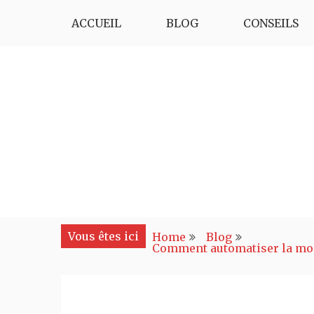
Skip
ACCUEIL
BLOG
CONSEILS
to
content
chez-ione
chez-ione
Vous êtes ici
Home
Blog
Comment automatiser la mod