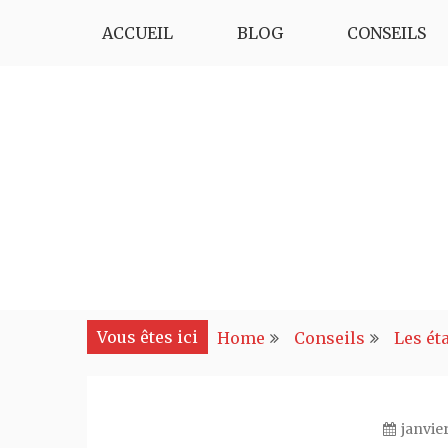
Skip
ACCUEIL
BLOG
CONSEILS
to
content
chez-ione
chez-ione
Vous êtes ici
Home
Conseils
Les ét
janvier